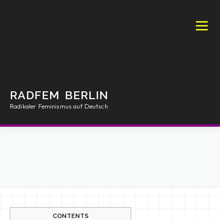
Zum
Inhalt
springen
Menü
RADFEM BERLIN
Radikaler Feminismus auf Deutsch
INTRO
MANIFEST
ARTIKEL
SHOP
AKTIONEN
PRESS
RFB/BOOKS
RESSOURCEN
IMPRESSUM
CONTENTS