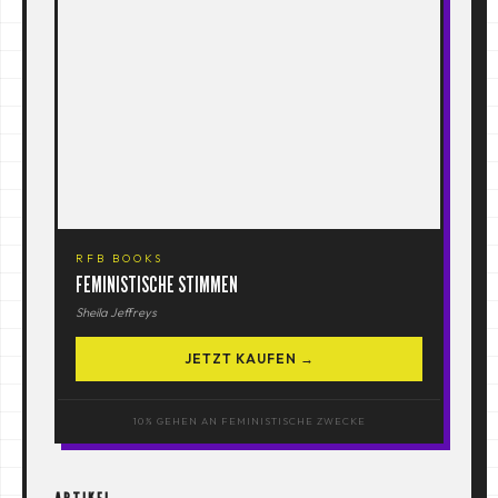
RFB BOOKS
FEMINISTISCHE STIMMEN
Sheila Jeffreys
JETZT KAUFEN →
10% GEHEN AN FEMINISTISCHE ZWECKE
ARTIKEL