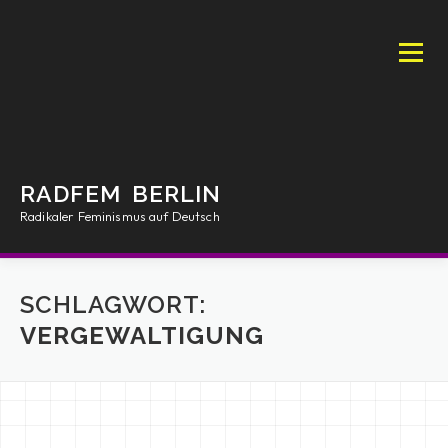
Zum
Inhalt
springen
Menü
RADFEM BERLIN
Radikaler Feminismus auf Deutsch
INTRO
MANIFEST
ARTIKEL
SHOP
SCHLAGWORT:
VERGEWALTIGUNG
AKTIONEN
PRESS
RFB/BOOKS
RESSOURCEN
IMPRESSUM