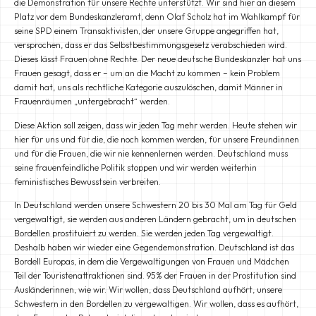
die Demonstration für unsere Rechte unterstützt. Wir sind hier an diesem
Platz vor dem Bundeskanzleramt, denn Olaf Scholz hat im Wahlkampf für
seine SPD einem Transaktivisten, der unsere Gruppe angegriffen hat,
versprochen, dass er das Selbstbestimmungsgesetz verabschieden wird.
Dieses lässt Frauen ohne Rechte. Der neue deutsche Bundeskanzler hat uns
Frauen gesagt, dass er – um an die Macht zu kommen – kein Problem
damit hat, uns als rechtliche Kategorie auszulöschen, damit Männer in
Frauenräumen „untergebracht“ werden.
Diese Aktion soll zeigen, dass wir jeden Tag mehr werden. Heute stehen wir
hier für uns und für die, die noch kommen werden, für unsere Freundinnen
und für die Frauen, die wir nie kennenlernen werden. Deutschland muss
seine frauenfeindliche Politik stoppen und wir werden weiterhin
feministisches Bewusstsein verbreiten.
In Deutschland werden unsere Schwestern 20 bis 30 Mal am Tag für Geld
vergewaltigt, sie werden aus anderen Ländern gebracht, um in deutschen
Bordellen prostituiert zu werden. Sie werden jeden Tag vergewaltigt.
Deshalb haben wir wieder eine Gegendemonstration. Deutschland ist das
Bordell Europas, in dem die Vergewaltigungen von Frauen und Mädchen
Teil der Touristenattraktionen sind. 95% der Frauen in der Prostitution sind
Ausländerinnen, wie wir. Wir wollen, dass Deutschland aufhört, unsere
Schwestern in den Bordellen zu vergewaltigen. Wir wollen, dass es aufhört,