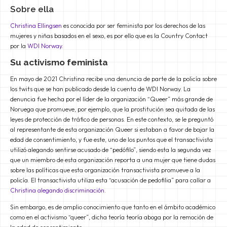
Sobre ella
Christina Ellingsen
es conocida por ser feminista por los derechos de las
mujeres y niñas basados en el sexo, es por ello que es la Country Contact
por la
WDI Norway
.
Su activismo feminista
En mayo de 2021 Christina recibe una denuncia de parte de la policía sobre
los twits que se han publicado desde la cuenta de WDI Norway. La
denuncia fue hecha por el líder de la organización “Queer” más grande de
Noruega que promueve, por ejemplo, que la prostitución sea quitada de las
leyes de protección de tráfico de personas. En este contexto, se le preguntó
al representante de esta organización Queer si estaban a favor de bajar la
edad de consentimiento, y fue este, uno de los puntos que el transactivista
utilizó alegando sentirse acusado de “pedófilo”, siendo esta la segunda vez
que un miembro de esta organización reporta a una mujer que tiene dudas
sobre las políticas que esta organización transactivista promueve a la
policía. El transactivista utiliza esta “acusación de pedofilia” para callar a
Christina alegando discriminación
.
Sin embargo, es de amplio conocimiento que tanto en el ámbito académico
como en el activismo “queer”, dicha teoría teoría aboga por la remoción de