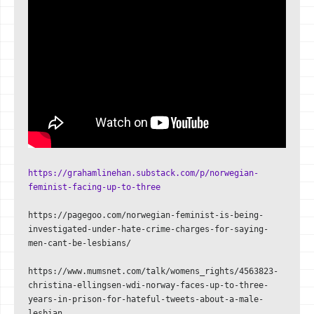
https://grahamlinehan.substack.com/p/norwegian-
feminist-facing-up-to-three
https://pagegoo.com/norwegian-feminist-is-being-
investigated-under-hate-crime-charges-for-saying-
men-cant-be-lesbians/

https://www.mumsnet.com/talk/womens_rights/4563823-
christina-ellingsen-wdi-norway-faces-up-to-three-
years-in-prison-for-hateful-tweets-about-a-male-
lesbian
