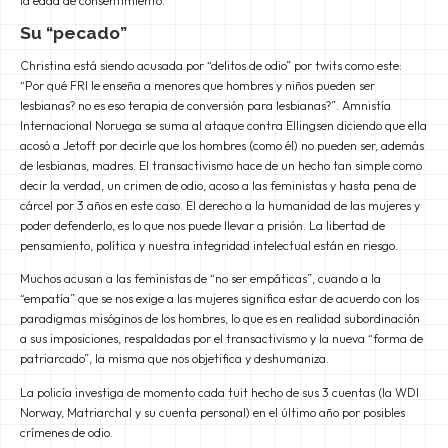
la edad de consentimiento.
Su “pecado”
Christina está siendo acusada por “delitos de odio” por twits como este:
“Por qué FRI le enseña a menores que hombres y niños pueden ser
lesbianas? no es eso terapia de conversión para lesbianas?”. Amnistía
Internacional Noruega se suma al ataque contra Ellingsen diciendo que ella
acosó a Jetoft por decirle que los hombres (como él) no pueden ser, además
de lesbianas, madres. El transactivismo hace de un hecho tan simple como
decir la verdad, un crimen de odio, acoso a las feministas y hasta pena de
cárcel por 3 años en este caso. El derecho a la humanidad de las mujeres y
poder defenderlo, es lo que nos puede llevar a prisión. La libertad de
pensamiento, política y nuestra integridad intelectual están en riesgo.
Muchos acusan a las feministas de “no ser empáticas”, cuando a la
“empatía” que se nos exige a las mujeres significa estar de acuerdo con los
paradigmas misóginos de los hombres, lo que es en realidad subordinación
a sus imposiciones, respaldadas por el transactivismo y la nueva “forma de
patriarcado”, la misma que nos objetifica y deshumaniza.
La policía investiga de momento cada tuit hecho de sus 3 cuentas (la WDI
Norway, Matriarchal y su cuenta personal) en el último año por posibles
crímenes de odio.