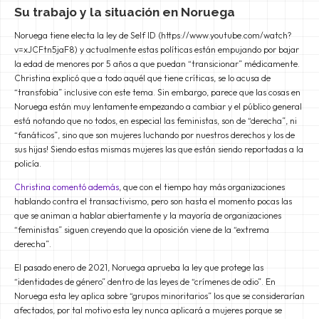
Su trabajo y la situación en Noruega
Noruega tiene electa la ley de Self ID (https://www.youtube.com/watch?
v=xJCFtn5jaF8) y actualmente estas políticas están empujando por bajar
la edad de menores por 5 años a que puedan “transicionar” médicamente.
Christina explicó que a todo aquél que tiene críticas, se lo acusa de
“transfobia” inclusive con este tema. Sin embargo, parece que las cosas en
Noruega están muy lentamente empezando a cambiar y el público general
está notando que no todos, en especial las feministas, son de “derecha”, ni
“fanáticos”, sino que son mujeres luchando por nuestros derechos y los de
sus hijas! Siendo estas mismas mujeres las que están siendo reportadas a la
policía.
Christina comentó además
, que con el tiempo hay más organizaciones
hablando contra el transactivismo, pero son hasta el momento pocas las
que se animan a hablar abiertamente y la mayoría de organizaciones
“feministas” siguen creyendo que la oposición viene de la “extrema
derecha”.
El pasado enero de 2021, Noruega aprueba la ley que protege las
“identidades de género” dentro de las leyes de “crímenes de odio”. En
Noruega esta ley aplica sobre “grupos minoritarios” los que se considerarían
afectados, por tal motivo esta ley nunca aplicará a mujeres porque se