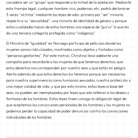
considera ser un “grupo” que responde a la mitad de la población. Mediante
esta trampa legal, cualquier hombre, rico, poderoso, etc, podrá declararse
3 veces “víctima” mediante las leyes de odio: primero por “ser” minoría
respecto a su “sexualidad”, una minoría de identidad de género y porque
estas cualidades hacen de estos hombres una especie de “gurus” lo que les
da una tercera categoría protegida como “indígenas”.
El Ministro de “Igualdad” en Noruega participa de películas donde las
mujeres somos ridiculizadas, mostradas como objetos y tratadas como
“personas gestantes”. Por este motivo, Christina lleva adelante una
campaña para recordarle a las mujeres de que tenemos derechos, que
estos derechos nos corresponden por nuestro sexo y que están en peligro.
Alerta además de que estos derechos los tenemos porque son necesarios
para nuestra supervivencia como humanas sexuadas, nuestra protección y
una mejor calidad de vida, y que por esto mismo, estas leyes a base del
sexo, no pueden ser reemplazadas por leyes que solo refieran a los deseos y
fantasías de los hombres. Estas leyes traen consigo la obligación legal de
que aceptemos las convicciones personales de los hombres y las mujeres no
podemos perder la capacidad de poder denunciar contra las convicciones
individuales de los hombres.
Radikalfeminismus