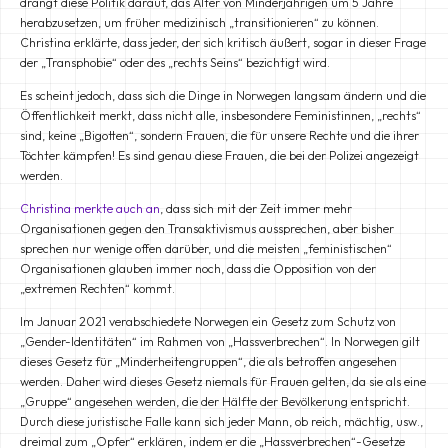
drängt diese Politik darauf, das Alter von Minderjährigen um 5 Jahre
herabzusetzen, um früher medizinisch „transitionieren“ zu können.
Christina erklärte, dass jeder, der sich kritisch äußert, sogar in dieser Frage
der „Transphobie“ oder des „rechts Seins“ bezichtigt wird.
Es scheint jedoch, dass sich die Dinge in Norwegen langsam ändern und die
Öffentlichkeit merkt, dass nicht alle, insbesondere Feministinnen, „rechts“
sind, keine „Bigotten“, sondern Frauen, die für unsere Rechte und die ihrer
Töchter kämpfen! Es sind genau diese Frauen, die bei der Polizei angezeigt
werden.
Christina merkte auch an
, dass sich mit der Zeit immer mehr
Organisationen gegen den Transaktivismus aussprechen, aber bisher
sprechen nur wenige offen darüber, und die meisten „feministischen“
Organisationen glauben immer noch, dass die Opposition von der
„extremen Rechten“ kommt.
Im Januar 2021 verabschiedete Norwegen ein Gesetz zum Schutz von
„Gender-Identitäten“ im Rahmen von „Hassverbrechen“. In Norwegen gilt
dieses Gesetz für „Minderheitengruppen“, die als betroffen angesehen
werden. Daher wird dieses Gesetz niemals für Frauen gelten, da sie als eine
„Gruppe“ angesehen werden, die der Hälfte der Bevölkerung entspricht.
Durch diese juristische Falle kann sich jeder Mann, ob reich, mächtig, usw.,
dreimal zum „Opfer“ erklären, indem er die „Hassverbrechen“-Gesetze