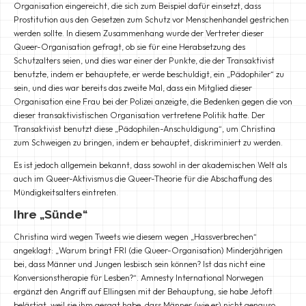
Organisation eingereicht, die sich zum Beispiel dafür einsetzt, dass
Prostitution aus den Gesetzen zum Schutz vor Menschenhandel gestrichen
werden sollte. In diesem Zusammenhang wurde der Vertreter dieser
Queer-Organisation gefragt, ob sie für eine Herabsetzung des
Schutzalters seien, und dies war einer der Punkte, die der Transaktivist
benutzte, indem er behauptete, er werde beschuldigt, ein „Pädophiler“ zu
sein, und dies war bereits das zweite Mal, dass ein Mitglied dieser
Organisation eine Frau bei der Polizei anzeigte, die Bedenken gegen die von
dieser transaktivistischen Organisation vertretene Politik hatte. Der
Transaktivist benutzt diese „Pädophilen-Anschuldigung“, um Christina
zum Schweigen zu bringen, indem er behauptet, diskriminiert zu werden.
Es ist jedoch allgemein bekannt, dass sowohl in der akademischen Welt als
auch im Queer-Aktivismus die Queer-Theorie für die Abschaffung des
Mündigkeitsalters eintreten.
Ihre „Sünde“
Christina wird wegen Tweets wie diesem wegen „Hassverbrechen“
angeklagt: „Warum bringt FRI (die Queer-Organisation) Minderjährigen
bei, dass Männer und Jungen lesbisch sein können? Ist das nicht eine
Konversionstherapie für Lesben?“. Amnesty International Norwegen
ergänzt den Angriff auf Ellingsen mit der Behauptung, sie habe Jetoft
belästigt, weil sie ihm gesagt habe, dass Männer (wie er) nicht genauso