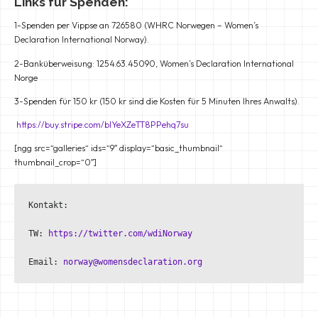
Links für Spenden:
1-Spenden per Vippse an 726580 (WHRC Norwegen – Women’s
Declaration International Norway).
2-Banküberweisung: 1254.63.45090, Women’s Declaration International
Norge
3-Spenden für 150 kr (150 kr sind die Kosten für 5 Minuten Ihres Anwalts).
https://buy.stripe.com/bIYeXZeTT8PPehq7su
[ngg src=“galleries“ ids=“9″ display=“basic_thumbnail“
thumbnail_crop=“0″]
Kontakt:

TW: 
https://twitter.com/wdiNorway
Email: 
norway@womensdeclaration.org