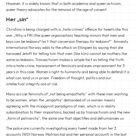
However, it is widely known that in both academia and queer activism,
queer theory advocates for the removal of the age of consent.
Her „sin“
Christina is being charged with a „hate crimes“ offence for tweets like this
one: „Why is FRI (the queer organisation) teaching minors that men and
boys can be lesbians? Isn’t that conversion therapy for lesbians?“. Amnesty
International Norway adds to the attack on Ellingsen by saying that she
harassed Jetoft for telling him that men (like him) cannot be mothers the
same as lesbians. Transactivism makes a simple fact as telling the truth
into a hate crime, harassment of feminists and even imprisonment for 3
years in this case. Women’s right to humanity and being able to defend it is
what can land us in prison. Freedom of thought, politics and our
intellectual integrity are at risk.
Many accuse feminists of „not being empathetic” with these men wanting
to be women, when the „empathy“ demanded of us women means
agreeing with the misogynist paradigms of men, which is in reality
subordination to their impositions, backed up by transactivism and the new
„form of patriarchy“, the same one that objectifies and dehumanises us.
The police are currently investigating every tweet made from her 3
accounts (WDI Norway, Matriarchal and her personal account) in the last