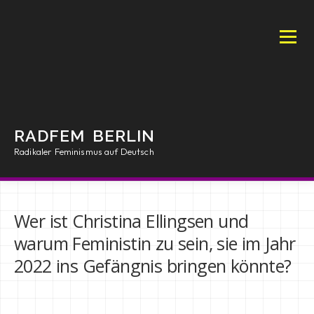
Zum
Inhalt
springen
Menü
RADFEM BERLIN
Radikaler Feminismus auf Deutsch
INTRO
MANIFEST
ARTIKEL
SHOP
Wer ist Christina Ellingsen und
warum Feministin zu sein, sie im Jahr
AKTIONEN
PRESS
RFB/BOOKS
2022 ins Gefängnis bringen könnte?
RESSOURCEN
IMPRESSUM