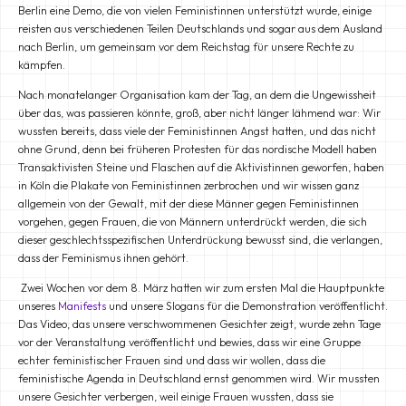
Berlin eine Demo, die von vielen Feministinnen unterstützt wurde, einige
reisten aus verschiedenen Teilen Deutschlands und sogar aus dem Ausland
nach Berlin, um gemeinsam vor dem Reichstag für unsere Rechte zu
kämpfen.
Nach monatelanger Organisation kam der Tag, an dem die Ungewissheit
über das, was passieren könnte, groß, aber nicht länger lähmend war: Wir
wussten bereits, dass viele der Feministinnen Angst hatten, und das nicht
ohne Grund, denn bei früheren Protesten für das nordische Modell haben
Transaktivisten Steine und Flaschen auf die Aktivistinnen geworfen, haben
in Köln die Plakate von Feministinnen zerbrochen und wir wissen ganz
allgemein von der Gewalt, mit der diese Männer gegen Feministinnen
vorgehen, gegen Frauen, die von Männern unterdrückt werden, die sich
dieser geschlechtsspezifischen Unterdrückung bewusst sind, die verlangen,
dass der Feminismus ihnen gehört.
Zwei Wochen vor dem 8. März hatten wir zum ersten Mal die Hauptpunkte
unseres
Manifests
und unsere Slogans für die Demonstration veröffentlicht.
Das Video, das unsere verschwommenen Gesichter zeigt, wurde zehn Tage
vor der Veranstaltung veröffentlicht und bewies, dass wir eine Gruppe
echter feministischer Frauen sind und dass wir wollen, dass die
feministische Agenda in Deutschland ernst genommen wird. Wir mussten
unsere Gesichter verbergen, weil einige Frauen wussten, dass sie