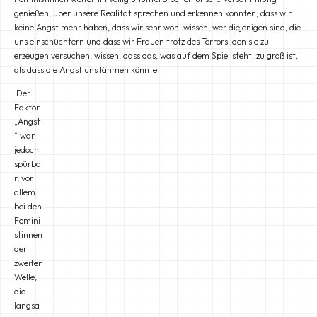
genießen, über unsere Realität sprechen und erkennen konnten, dass wir
keine Angst mehr haben, dass wir sehr wohl wissen, wer diejenigen sind, die
uns einschüchtern und dass wir Frauen trotz des Terrors, den sie zu
erzeugen versuchen, wissen, dass das, was auf dem Spiel steht, zu groß ist,
als dass die Angst uns lähmen könnte.
Der
Faktor
„Angst
“ war
jedoch
spürba
r, vor
allem
bei den
Femini
stinnen
der
zweiten
Welle,
die
langsa