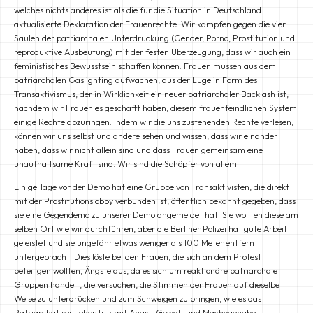
welches nichts anderes ist als die für die Situation in Deutschland
aktualisierte Deklaration der Frauenrechte. Wir kämpfen gegen die vier
Säulen der patriarchalen Unterdrückung (Gender, Porno, Prostitution und
reproduktive Ausbeutung) mit der festen Überzeugung, dass wir auch ein
feministisches Bewusstsein schaffen können. Frauen müssen aus dem
patriarchalen Gaslighting aufwachen, aus der Lüge in Form des
Transaktivismus, der in Wirklichkeit ein neuer patriarchaler Backlash ist,
nachdem wir Frauen es geschafft haben, diesem frauenfeindlichen System
einige Rechte abzuringen. Indem wir die uns zustehenden Rechte verlesen,
können wir uns selbst und andere sehen und wissen, dass wir einander
haben, dass wir nicht allein sind und dass Frauen gemeinsam eine
unaufhaltsame Kraft sind. Wir sind die Schöpfer von allem!
Einige Tage vor der Demo hat eine Gruppe von Transaktivisten, die direkt
mit der Prostitutionslobby verbunden ist, öffentlich bekannt gegeben, dass
sie eine Gegendemo zu unserer Demo angemeldet hat. Sie wollten diese am
selben Ort wie wir durchführen, aber die Berliner Polizei hat gute Arbeit
geleistet und sie ungefähr etwas weniger als 100 Meter entfernt
untergebracht. Dies löste bei den Frauen, die sich an dem Protest
beteiligen wollten, Ängste aus, da es sich um reaktionäre patriarchale
Gruppen handelt, die versuchen, die Stimmen der Frauen auf dieselbe
Weise zu unterdrücken und zum Schweigen zu bringen, wie es das
Patriarchat seit jeher tut: mit Angst, Gewalt und Machogehabe.