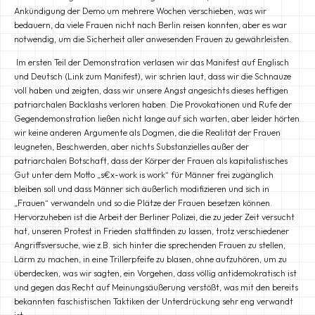
Ankündigung der Demo um mehrere Wochen verschieben, was wir
bedauern, da viele Frauen nicht nach Berlin reisen konnten, aber es war
notwendig, um die Sicherheit aller anwesenden Frauen zu gewährleisten.
Im ersten Teil der Demonstration verlasen wir das Manifest auf Englisch
und Deutsch (Link zum Manifest), wir schrien laut, dass wir die Schnauze
voll haben und zeigten, dass wir unsere Angst angesichts dieses heftigen
patriarchalen Backlashs verloren haben. Die Provokationen und Rufe der
Gegendemonstration ließen nicht lange auf sich warten, aber leider hörten
wir keine anderen Argumente als Dogmen, die die Realität der Frauen
leugneten, Beschwerden, aber nichts Substanzielles außer der
patriarchalen Botschaft, dass der Körper der Frauen als kapitalistisches
Gut unter dem Motto „s€x-work is work“ für Männer frei zugänglich
bleiben soll und dass Männer sich äußerlich modifizieren und sich in
„Frauen“ verwandeln und so die Plätze der Frauen besetzen können.
Hervorzuheben ist die Arbeit der Berliner Polizei, die zu jeder Zeit versucht
hat, unseren Protest in Frieden stattfinden zu lassen, trotz verschiedener
Angriffsversuche, wie z.B. sich hinter die sprechenden Frauen zu stellen,
Lärm zu machen, in eine Trillerpfeife zu blasen, ohne aufzuhören, um zu
überdecken, was wir sagten, ein Vorgehen, dass völlig antidemokratisch ist
und gegen das Recht auf Meinungsäußerung verstößt, was mit den bereits
bekannten faschistischen Taktiken der Unterdrückung sehr eng verwandt