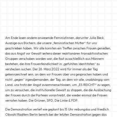
Am Ende lasen andere anwesende Feministinnen, darunter Julia Beck,
Auszüge aus Büchern, die unsere „feministischen Mütter“ für uns
geschrieben haben. Wir alle konnten ein Treffen zwischen Frauen genießen,
das aus Angst vor Gewalt seitens dieser reaktionären transaktivistischen
Gruppen verschoben worden war, die fast ausschließlich aus Männern
bestehen, die ihre Frauenfeindlichkeit in „gefühlten Identitäten“ zu
verstecken suchen. Der 26. März 2022 wird für immer als der Tag
gekennzeichnet sein, an dem wir Frauen über uns gesprochen haben und
nicht „gegen“ irgendjemanden, der Tag, an dem wir alle, unabhängig vom
Land, uns trotz der Angst zusammenschlossen, um „ES REICHT!“ zu sagen,
um zu versuchen, die institutionelle Gewalt zu stoppen, die die Auslöschung
der Frauen durch die Parteien vorantreibt, die wieder einmal die Frauen
verraten haben: Die Grünen, SPD, Die Linke & FDP.
Die Demonstration verlief wie geplant bis 15 Uhr reibungslos und friedlich.
Obwohl Radfem Berlin bereits bei der letzten Demonstration gegen das