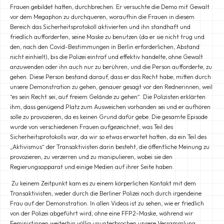
Frauen gebildet hatten, durchbrechen. Er versuchte die Demo mit Gewalt
vor dem Megaphon zu durchqueren, woraufhin die Frauen in diesem
Bereich das Sicherheitsprotokoll aktivierten und ihn standhaft und
friedlich aufforderten, seine Maske zu benutzen (da er sie nicht trug und
den, nach den Covid-Bestimmungen in Berlin erforderlichen, Abstand
nicht einhielt), bis die Polizei eintraf und effektiv handelte, ohne Gewalt
anzuwenden oder ihn auch nur zu berühren, und die Person aufforderte, zu
gehen. Diese Person bestand darauf, dass er das Recht habe, mitten durch
unsere Demonstration zu gehen, genauer gesagt vor den Rednerinnen, weil
“es sein Recht sei, auf freiem Gelände zu gehen“. Die Polizisten erklärten
ihm, dass genügend Platz zum Ausweichen vorhanden sei und er aufhören
solle zu provozieren, da es keinen Grund dafür gebe. Die gesamte Episode
wurde von verschiedenen Frauen aufgezeichnet, was Teil des
Sicherheitsprotokolls war, da wir so etwas erwartet hatten, da ein Teil des
„Aktivismus“ der Transaktivisten darin besteht, die öffentliche Meinung zu
provozieren, zu verzerren und zu manipulieren, wobei sie den
Regierungsapparat und einige Medien auf ihrer Seite haben.
Zu keinem Zeitpunkt kam es zu einem körperlichen Kontakt mit dem
Transaktivisten, weder durch die Berliner Polizei noch durch irgendeine
Frau auf der Demonstration. In allen Videos ist zu sehen, wie er friedlich
von der Polizei abgeführt wird, ohne eine FFP2-Maske, während wir
Feministinnen weiterhin völlig ununterbrochen unsere Versammlung