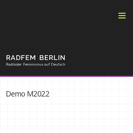
Zum
Inhalt
springen
Menü
RADFEM BERLIN
Radikaler Feminismus auf Deutsch
INTRO
MANIFEST
ARTIKEL
SHOP
Demo M2022
AKTIONEN
PRESS
RFB/BOOKS
RESSOURCEN
IMPRESSUM