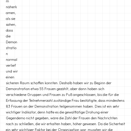
m
näherk
amen,
als sie
sahen,
dass
die
Demon
stratio
n
normal
verlief
und wir
einen
sicheren Raum schaffen konnten. Deshalb haben wir zu Beginn der
Demonstration etwa 55 Frauen gezählt, aber dann haben sich
verschiedene Gruppen und Frauen zu Fuß angeschlossen, bis die für die
Erfassung der Teilnehmerzahl zuständige Frau bestätigte, dass mindestens
83 Frauen an der Demonstration teilgenommen haben. Dies ist ein sehr
wichtiger Indikator, denn hätte es die gewalttätige Drohung einer
Gegendemo nicht gegeben, wäre die Zahl der Frauen den Nachrichten
nach zu schließen, die wir erhalten haben, höher gewesen. Da die Sicherheit
ein sehr wichtiger Faktor bei der Organisation war, mussten wir die